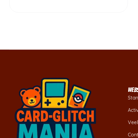
WEBS
Sta
Acti
Vee
Con