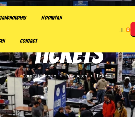
TANDHOUDERS
FLOORPLAN
0
GEN
CONTACT
Tickets
CardGlitchMania
>
Producten
>
Tickets